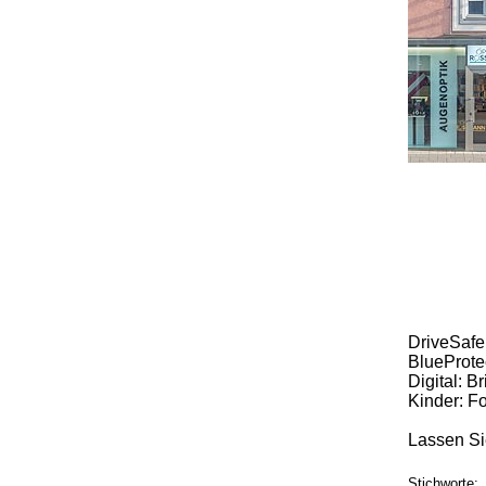
DriveSafe
BlueProtec
Digital: B
Kinder: Fo
Lassen Si
Stichworte: