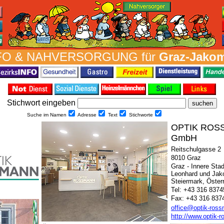
FO & NAH­VER­SORG­UNG für
Graz-Jakom
Stich­wort ein­geben
Suche im Namen
Adresse
Text
Stich­worte
OPTIK ROS
GmbH
Reitschulgasse 2
8010 Graz
Graz - Innere Stad
Leonhard und Jako
Steiermark, Öster
Tel: +43 316 8374
Fax: +43 316 837
office@optik-ross
http://www.optik-