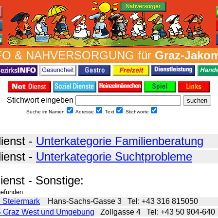
FO & NAH­VER­SORG­UNG für
Graz-Jakom
Stich­wort ein­geben
Suche im Namen
Adresse
Text
Stich­worte
ienst -
Unterkategorie Familienberatung
ienst -
Unterkategorie Suchtprobleme
ienst - Sonstige:
gefunden
 Steiermark
Hans-Sachs-Gasse 3
Tel: +43 316 815050
 Graz West und Umgebung
Zollgasse 4
Tel: +43 50 904-640