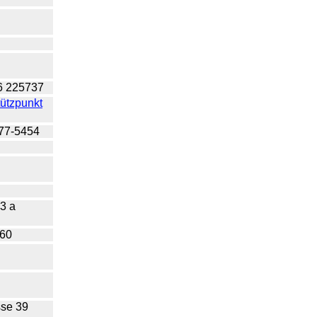
16 225737
ützpunkt
877-5454
2
03 a
460
se 39