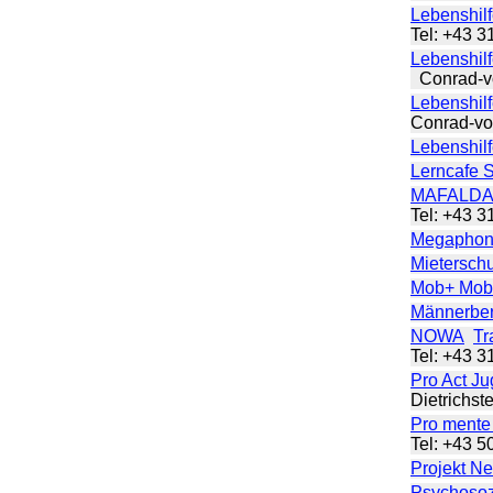
Lebenshil
Tel: +43 
Lebenshil
Conrad-vo
Lebenshil
Conrad-vo
Lebenshil
Lerncafe 
MAFALD
Tel: +43 
Megapho
Mietersch
Mob+ Mobi
Männerber
NOWA
Tr
Tel: +43 
Pro Act J
Dietrichst
Pro mente 
Tel: +43 
Projekt N
Psychosoz