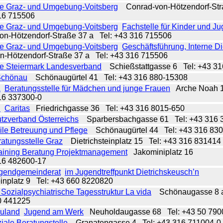
fe Graz- und Umgebung-Voitsberg
Conrad-von-Hötzendorf-St
316 715506
fe Graz- und Umgebung-Voitsberg
Fachstelle für Kinder und J
n-Hötzendorf-Straße 37 a
Tel: +43 316 715506
fe Graz- und Umgebung-Voitsberg
Geschäftsführung, Interne D
n-Hötzendorf-Straße 37 a
Tel: +43 316 715506
fe Steiermark Landesverband
Schießstattgasse 6
Tel: +43 3
Schönau
Schönaugürtel 41
Tel: +43 316 880-15308
A
Beratungsstelle für Mädchen und junge Frauen
Arche Noah 
316 337300-0
n
Caritas
Friedrichgasse 36
Tel: +43 316 8015-650
utzverband Österreichs
Sparbersbachgasse 61
Tel: +43 316
le Betreuung und Pflege
Schönaugürtel 44
Tel: +43 316 83
atungsstelle Graz
Dietrichsteinplatz 15
Tel: +43 316 831414
aining Beratung Projektmanagement
Jakominiplatz 16
316 482600-17
ugendgemeinderat
im Jugendtreffpunkt Dietrichskeusch’n
einplatz 9
Tel: +43 660 8220820
Sozialpsychiatrische Tagesstruktur La vida
Schönaugasse 8
50 441225
euland
Jugend am Werk
Neuholdaugasse 68
Tel: +43 50 79
iale Beratungstelle
Granatengasse 4
Tel: +43 316 711004-0