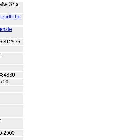
raße 37 a
ugendliche
ienste
16 812575
11
 384830
0700
 a
00-2900