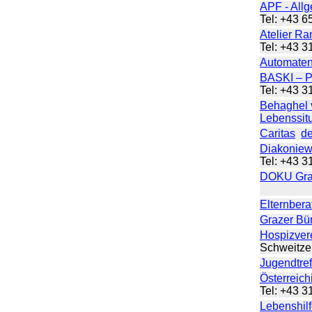
APF - All
Tel: +43 
Atelier Ra
Tel: +43 
Automaten
BASKI – P
Tel: +43 
Behaghel 
Lebenssit
Caritas
de
Diakoniew
Tel: +43 
DOKU Gra
Elternbera
Grazer Bür
Hospizver
Schweitz
Jugendtref
Österreich
Tel: +43 
Lebenshil