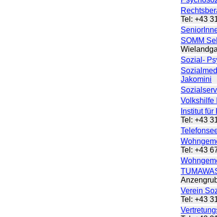
Rechtsber
Tel: +43 
SeniorInne
SOMM Selb
Wielandg
Sozial- Ps
Sozialmed
Jakomini
M
Sozialserv
Volkshilfe
Institut fü
Tel: +43 
Telefonse
Wohngeme
Tel: +43 
Wohngeme
TUMAWAS 
Anzengru
Verein So
Tel: +43 
Vertretung