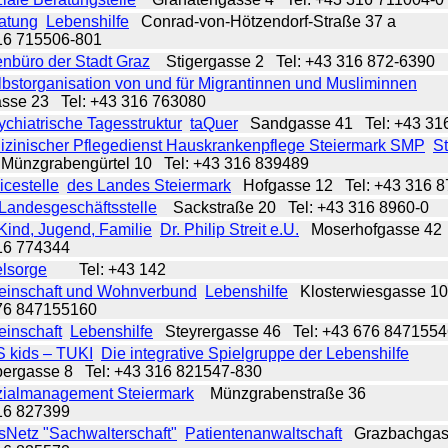
atung
Lebenshilfe
Conrad-von-Hötzendorf-Straße 37 a
316 715506-801
nbüro der Stadt Graz
Stigergasse 2
Tel: +43 316 872-6390
storganisation von und für Migrantinnen und Musliminnen
asse 23
Tel: +43 316 763080
ychiatrische Tagesstruktur
taQuer
Sandgasse 41
Tel: +43 3
izinischer Pflegedienst Hauskrankenpflege Steiermark SMP
St
ünzgrabengürtel 10
Tel: +43 316 839489
icestelle
des Landes Steiermark
Hofgasse 12
Tel: +43 316 
 Landesgeschäftsstelle
Sackstraße 20
Tel: +43 316 8960-0
r Kind, Jugend, Familie
Dr. Philip Streit e.U.
Moserhofgasse 4
316 774344
elsorge
Tel: +43 142
inschaft und Wohnverbund
Lebenshilfe
Klosterwiesgasse 1
676 847155160
inschaft
Lebenshilfe
Steyrergasse 46
Tel: +43 676 847155
kids – TUKI
Die integrative Spielgruppe der Lebenshilfe
bergasse 8
Tel: +43 316 821547-830
zialmanagement Steiermark
Münzgrabenstraße 36
316 827399
sNetz "Sachwalterschaft"
Patientenanwaltschaft
Grazbachgas