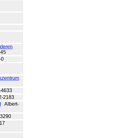
2
8
nderen
445
-0
szentrum
2-4633
72-2183
d
Albert-
13290
- 17