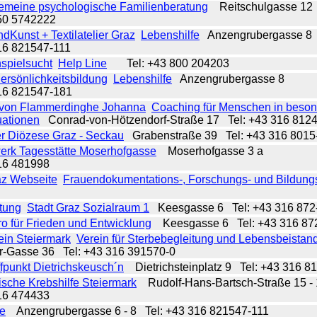
gemeine psychologische Familienberatung
Reitschulgasse 1
650 5742222
ndKunst + Textilatelier Graz
Lebenshilfe
Anzengrubergasse 
316 821547-111
spielsucht
Help Line
Tel: +43 800 204203
ersönlichkeitsbildung
Lebenshilfe
Anzengrubergasse 8
316 821547-181
von Flammerdinghe Johanna
Coaching für Menschen in beso
uationen
Conrad-von-Hötzendorf-Straße 17
Tel: +43 316 812
r Diözese Graz - Seckau
Grabenstraße 39
Tel: +43 316 8015
erk Tagesstätte Moserhofgasse
Moserhofgasse 3 a
316 481998
z Webseite
Frauendokumentations-, Forschungs- und Bildung
tung
Stadt Graz Sozialraum 1
Keesgasse 6
Tel: +43 316 87
o für Frieden und Entwicklung
Keesgasse 6
Tel: +43 316 8
ein Steiermark
Verein für Sterbebegleitung und Lebensbeistan
er-Gasse 36
Tel: +43 316 391570-0
fpunkt Dietrichskeusch´n
Dietrichsteinplatz 9
Tel: +43 316 8
ische Krebshilfe Steiermark
Rudolf-Hans-Bartsch-Straße 15 
316 474433
fe
Anzengrubergasse 6 - 8
Tel: +43 316 821547-111