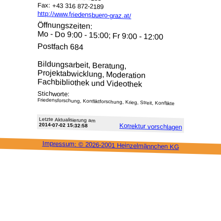
Fax: +43 316 872-2189
http://www.friedensbuero-graz.at/
Öffnungszeiten:
Mo - Do 9:00 - 15:00; Fr 9:00 - 12:00
Postfach 684
Bildungsarbeit, Beratung,
Projektabwicklung, Moderation
Fachbibliothek und Videothek
Stichworte:
Friedensforschung, Konfliktforschung, Krieg, Streit, Konflikte
Letzte Aktu­alisie­rung am
2014-07-02 15:32:58
Korrektur vor­schlagen
Impressum: ©
2026-2001 Heinzel­männchen KG