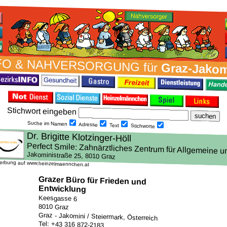
FO & NAH­VER­SORG­UNG für
Graz-Jakom
Stich­wort ein­geben
Suche im Namen
Adresse
Text
Stich­worte
erbung auf www.heinzelmaennchen.at
Grazer Büro für Frieden und
Entwicklung
Keesgasse 6
8010 Graz
Graz - Jakomini / Steiermark, Österreich
Tel: +43 316 872-2183