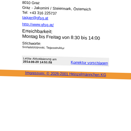
8010 Graz
Graz - Jakomini / Steiermark, Österreich
Tel: +43 316 225737
taquer@gfsg.at
http://www.gfsg.at/
Erreichbarkeit:
Montag bis Freitag von 8:30 bis 14:00
Stichworte:
Sozialstützpunkt, Tagesstruktur
Letzte Aktu­alisie­rung am
2014-06-20 14:51:28
Korrektur vor­schlagen
Impressum: ©
2026-2001 Heinzel­männchen KG