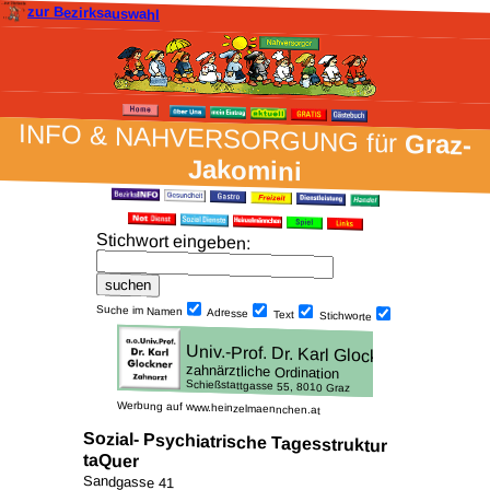
zur Bezirksauswahl
INFO & NAH­VER­SORG­UNG für
Graz-
Jakomini
Stich­wort ein­geben
:
Suche im Namen
Adresse
Text
Stich­worte
Werbung auf www.heinzelmaennchen.at
Sozial- Psychiatrische Tagesstruktur
taQuer
Sandgasse 41