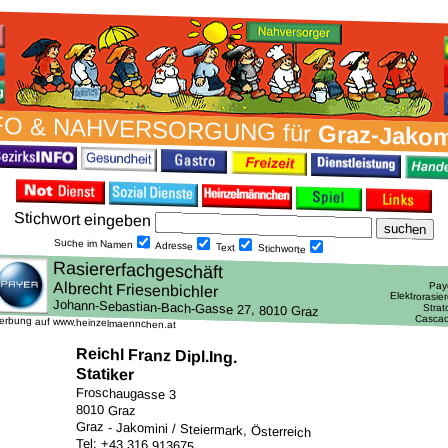
FO & NAH­VER­SORG­UNG für
Graz-Jakom
Stich­wort ein­geben
Suche im Namen
Adresse
Text
Stich­worte
erbung auf www.heinzelmaennchen.at
Reichl Franz Dipl.Ing.
Statiker
Froschaugasse 3
8010 Graz
Graz - Jakomini / Steiermark, Österreich
Tel: +43 316 913675