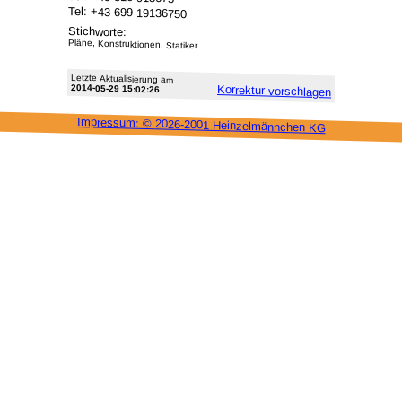
Tel: +43 699 19136750
Stichworte:
Pläne, Konstruktionen, Statiker
Letzte Aktu­alisie­rung am
2014-05-29 15:02:26
Korrektur vor­schlagen
Impressum: ©
2026-2001 Heinzel­männchen KG