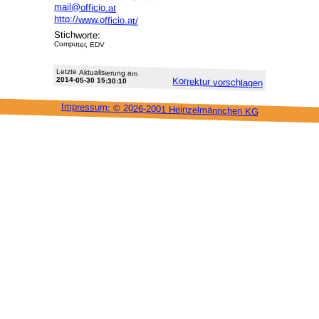
mail@officio.at
http://www.officio.at/
Stichworte:
Computer, EDV
Letzte Aktu­alisie­rung am
2014-05-30 15:30:10
Korrektur vor­schlagen
Impressum: ©
2026-2001 Heinzel­männchen KG