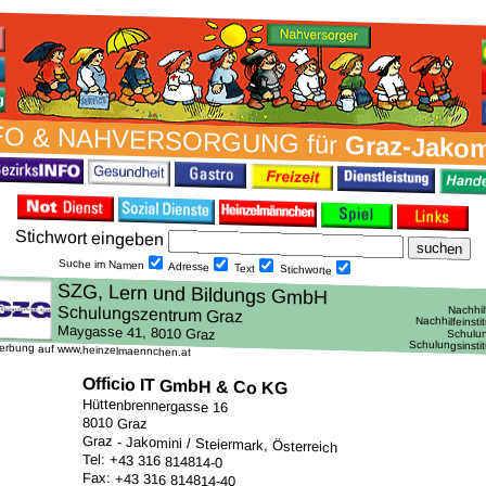
FO & NAH­VER­SORG­UNG für
Graz-Jakom
Stich­wort ein­geben
Suche im Namen
Adresse
Text
Stich­worte
erbung auf www.heinzelmaennchen.at
Officio IT GmbH & Co KG
Hüttenbrennergasse 16
8010 Graz
Graz - Jakomini / Steiermark, Österreich
Tel: +43 316 814814-0
Fax: +43 316 814814-40