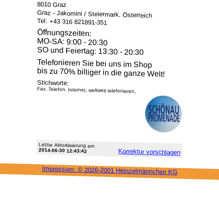
8010 Graz
Graz - Jakomini / Steiermark, Österreich
Tel: +43 316 821891-351
Öffnungszeiten:
MO-SA: 9:00 - 20:30
SO und Feiertag: 13:30 - 20:30
Telefonieren Sie bei uns im Shop
bis zu 70% billiger in die ganze Welt!
Stichworte:
Fax, Telefon, Internet, weltweit telefonieren,
Letzte Aktu­alisie­rung am
2014-06-30 12:43:42
Korrektur vor­schlagen
Impressum: ©
2026-2001 Heinzel­männchen KG