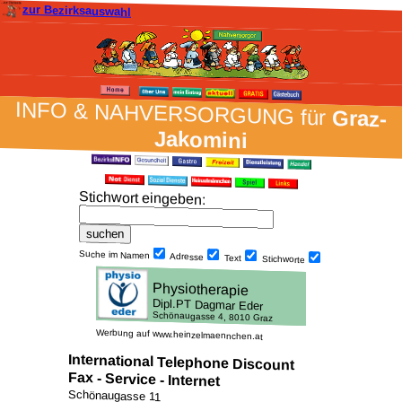
zur Bezirksauswahl
INFO & NAH­VER­SORG­UNG für
Graz-
Jakomini
Stich­wort ein­geben
:
Suche im Namen
Adresse
Text
Stich­worte
Werbung auf www.heinzelmaennchen.at
International Telephone Discount
Fax - Service - Internet
Schönaugasse 11