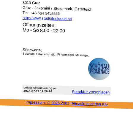
8010 Graz
Graz - Jakomini / Steiermark, Österreich
Tel: +43 664 3455556
http://www.studiofeelgood.at/
Öffnungszeiten:
Mo - So 8.00 - 22.00
Stichworte:
Solarium, Sonnenstudio, Fingernägel, Massage,
Letzte Aktu­alisie­rung am
2016-07-11 11:26:26
Korrektur vor­schlagen
Impressum: ©
2026-2001 Heinzel­männchen KG