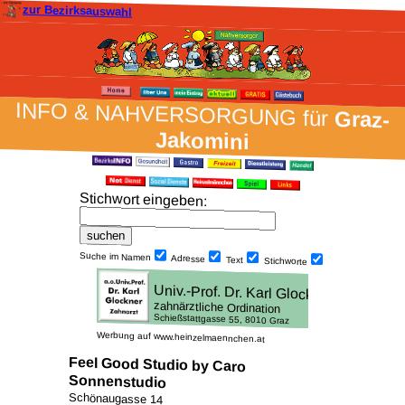
zur Bezirksauswahl
INFO & NAH­VER­SORG­UNG für
Graz-
Jakomini
Stich­wort ein­geben
:
Suche im Namen
Adresse
Text
Stich­worte
Werbung auf www.heinzelmaennchen.at
Feel Good Studio by Caro
Sonnenstudio
Schönaugasse 14