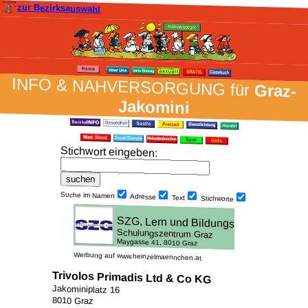
zur Bezirksauswahl
INFO & NAH­VER­SORG­UNG für
Graz-
Jakomini
Stich­wort ein­geben
:
Suche im Namen
Adresse
Text
Stich­worte
Werbung auf www.heinzelmaennchen.at
Trivolos Primadis Ltd & Co KG
Jakominiplatz 16
8010 Graz