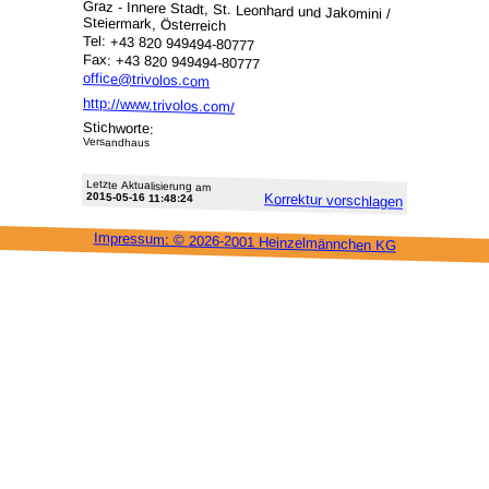
Graz - Innere Stadt, St. Leonhard und Jakomini /
Steiermark, Österreich
Tel: +43 820 949494-80777
Fax: +43 820 949494-80777
office@trivolos.com
http://www.trivolos.com/
Stichworte:
Versandhaus
Letzte Aktu­alisie­rung am
2015-05-16 11:48:24
Korrektur vor­schlagen
Impressum: ©
2026-2001 Heinzel­männchen KG