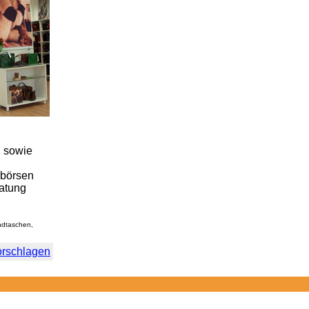
, sowie
dbörsen
ratung
andtaschen,
orschlagen