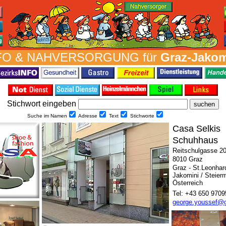
FO & NAH­VER­SORG­UNG für
Graz-Jakom
Stich­wort ein­geben
Suche im Namen
Adresse
Text
Stich­worte
Casa Selkis
Schuhhaus
Reitschulgasse 2
8010 Graz
Graz - St.Leonhar
Jakomini / Steier
Österreich
Tel: +43 650 970
george.youssef@