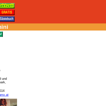
ini
0
d und
mark,
9514
gmx.at