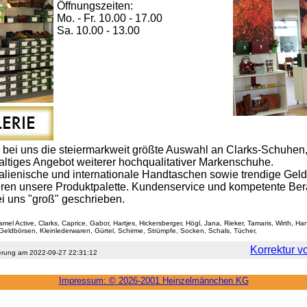
Öffnungszeiten:
Mo. - Fr. 10.00 - 17.00
Sa. 10.00 - 13.00
n bei uns die steiermarkweit größte Auswahl an Clarks-Schuhen
haltiges Angebot weiterer hochqualitativer Markenschuhe.
italienische und internationale Handtaschen sowie trendige Gel
eren unsere Produktpalette. Kundenservice und kompetente Be
i uns "groß" geschrieben.
mel Active, Clarks, Caprice, Gabor, Hartjes, Hickersberger, Högl, Jana, Rieker, Tamaris, Wirth, H
Geldbörsen, Kleinlederwaren, Gürtel, Schirme, Strümpfe, Socken, Schals, Tücher,
Korrektur v
sierung am 2022-09-27 22:31:12
Impressum: ©
2026-2001 Heinzel­männchen KG