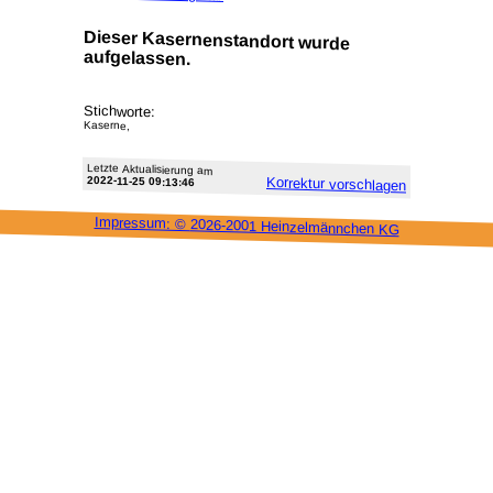
Dieser Kasernenstandort wurde
aufgelassen.
Stichworte:
Kaserne,
Letzte Aktu­alisie­rung am
2022-11-25 09:13:46
Korrektur vor­schlagen
Impressum: ©
2026-2001 Heinzel­männchen KG