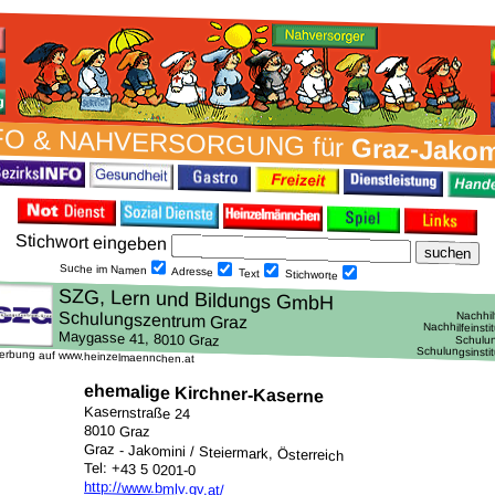
FO & NAH­VER­SORG­UNG für
Graz-Jakom
Stich­wort ein­geben
Suche im Namen
Adresse
Text
Stich­worte
erbung auf www.heinzelmaennchen.at
ehemalige Kirchner-Kaserne
Kasernstraße 24
8010 Graz
Graz - Jakomini / Steiermark, Österreich
Tel: +43 5 0201-0
http://www.bmlv.gv.at/