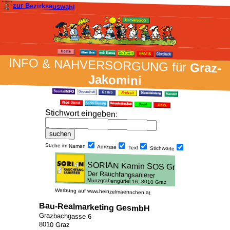
zur Bezirksauswahl
INFO & NAH­VER­SORG­UNG für
Graz-
Jakomini
Stich­wort ein­geben
:
Suche im Namen
Adresse
Text
Stich­worte
Werbung auf www.heinzelmaennchen.at
Bau-Realmarketing GesmbH
Grazbachgasse 6
8010 Graz