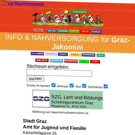
zur Bezirksauswahl
INFO & NAH­VER­SORG­UNG für
Graz-
Jakomini
Stich­wort ein­geben
:
Suche im Namen
Adresse
Text
Stich­worte
Werbung auf www.heinzelmaennchen.at
Stadt Graz
Amt für Jugend und Familie
Kaiserfeldgasse 25