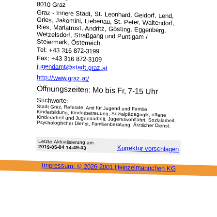
8010 Graz
Graz - Innere Stadt, St. Leonhard, Geidorf, Lend,
Gries, Jakomini, Liebenau, St. Peter, Waltendorf,
Ries, Mariatrost, Andritz, Gösting, Eggenberg,
Wetzelsdorf, Straßgang und Puntigam /
Steiermark, Österreich
Tel: +43 316 872-3199
Fax: +43 316 872-3109
jugendamt@stadt.graz.at
http://www.graz.at/
Öffnungszeiten: Mo bis Fr, 7-15 Uhr
Stichworte:
Stadt Graz, Referate, Amt für Jugend und Familie,
Kinderbildung, Kinderbetreuung, Sozialpädagogik, offene
Kinderarbeit und Jugendarbeit, Jugendwohlfahrt, Sozialarbeit,
Psychologischer Dienst, Familienberatung, Ärztlicher Dienst,
Letzte Aktu­alisie­rung am
2019-05-04 14:49:43
Korrektur vor­schlagen
Impressum: ©
2026-2001 Heinzel­männchen KG