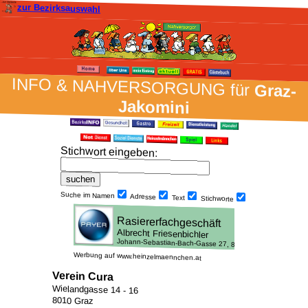
zur Bezirksauswahl
INFO & NAH­VER­SORG­UNG für
Graz-
Jakomini
Stich­wort ein­geben
:
Suche im Namen
Adresse
Text
Stich­worte
Werbung auf www.heinzelmaennchen.at
Verein Cura
Wielandgasse 14 - 16
8010 Graz