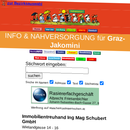
zur Bezirksauswahl
INFO & NAH­VER­SORG­UNG für
Graz-
Jakomini
Stich­wort ein­geben
:
Suche im Namen
Adresse
Text
Stich­worte
Werbung auf www.heinzelmaennchen.at
Immobilientreuhand Ing Mag Schubert
GmbH
Wielandgasse 14 - 16