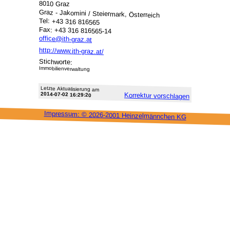
8010 Graz
Graz - Jakomini / Steiermark, Österreich
Tel: +43 316 816565
Fax: +43 316 816565-14
office@ith-graz.at
http://www.ith-graz.at/
Stichworte:
Immobilienverwaltung
Letzte Aktu­alisie­rung am
2014-07-02 16:29:20
Korrektur vor­schlagen
Impressum: ©
2026-2001 Heinzel­männchen KG