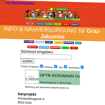
zur Bezirksauswahl
INFO & NAH­VER­SORG­UNG für
Graz-
Jakomini
Stich­wort ein­geben
:
Suche im Namen
Adresse
Text
Stich­worte
Werbung auf www.heinzelmaennchen.at
barprojekt
Klosterwiesgasse 6
8010 Graz