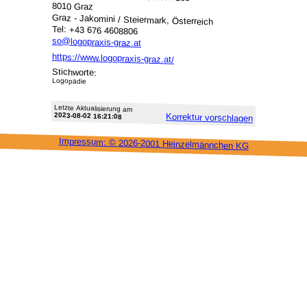
8010 Graz
Graz - Jakomini / Steiermark, Österreich
Tel: +43 676 4608806
so@logopraxis-graz.at
https://www.logopraxis-graz.at/
Stichworte:
Logopädie
Letzte Aktu­alisie­rung am
2023-08-02 16:21:08
Korrektur vor­schlagen
Impressum: ©
2026-2001 Heinzel­männchen KG