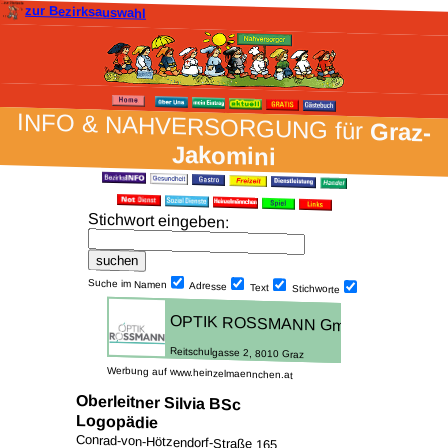
zur Bezirksauswahl
INFO & NAH­VER­SORG­UNG für
Graz-
Jakomini
Stich­wort ein­geben
:
Suche im Namen
Adresse
Text
Stich­worte
Werbung auf www.heinzelmaennchen.at
Oberleitner Silvia BSc
Logopädie
Conrad-von-Hötzendorf-Straße 165