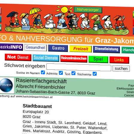
FO & NAH­VER­SORG­UNG für
Graz-Jakom
Stich­wort ein­geben
Suche im Namen
Adresse
Text
Stich­worte
erbung auf www.heinzelmaennchen.at
Stadtbauamt
Europaplatz 20
8020 Graz
Graz - Innere Stadt, St. Leonhard, Geidorf, Lend,
Gries, Jakomini, Liebenau, St. Peter, Waltendorf,
Ries, Mariatrost, Andritz, Gösting, Eggenberg,
Wetzelsdorf, Straßgang und Puntigam /