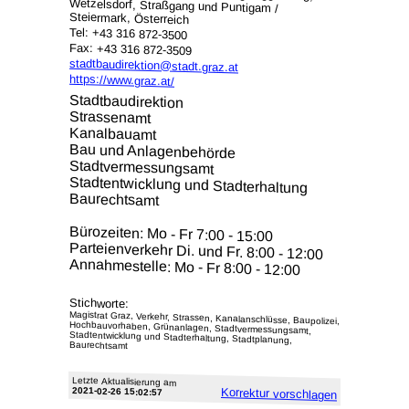
Steiermark, Österreich
Tel: +43 316 872-3500
Fax: +43 316 872-3509
stadtbaudirektion@stadt.graz.at
https://www.graz.at/
Stadtbaudirektion
Strassenamt
Kanalbauamt
Bau und Anlagenbehörde
Stadtvermessungsamt
Stadtentwicklung und Stadterhaltung
Baurechtsamt
Bürozeiten: Mo - Fr 7:00 - 15:00
Parteienverkehr Di. und Fr. 8:00 - 12:00
Annahmestelle: Mo - Fr 8:00 - 12:00
Stichworte:
Magistrat Graz, Verkehr, Strassen, Kanalanschlüsse, Baupolizei,
Hochbauvorhaben, Grünanlagen, Stadtvermessungsamt,
Stadtentwicklung und Stadterhaltung, Stadtplanung,
Baurechtsamt
Letzte Aktu­alisie­rung am
2021-02-26 15:02:57
Korrektur vor­schlagen