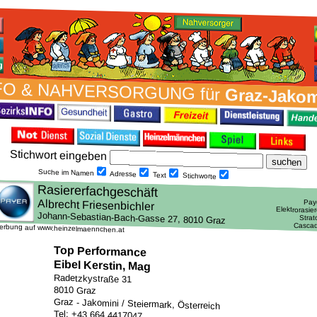
FO & NAH­VER­SORG­UNG für
Graz-Jakom
Stich­wort ein­geben
Suche im Namen
Adresse
Text
Stich­worte
erbung auf www.heinzelmaennchen.at
Top Performance
Eibel Kerstin, Mag
Radetzkystraße 31
8010 Graz
Graz - Jakomini / Steiermark, Österreich
Tel: +43 664 4417047