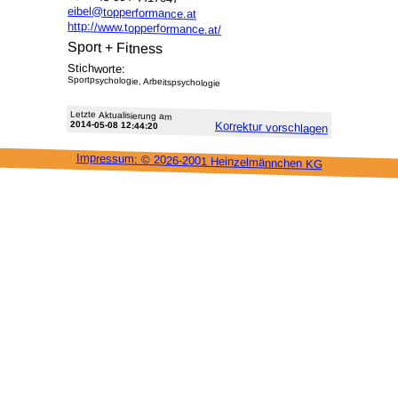
eibel@topperformance.at
http://www.topperformance.at/
Sport + Fitness
Stichworte:
Sportpsychologie, Arbeitspsychologie
Letzte Aktu­alisie­rung am
2014-05-08 12:44:20
Korrektur vor­schlagen
Impressum: ©
2026-2001 Heinzel­männchen KG