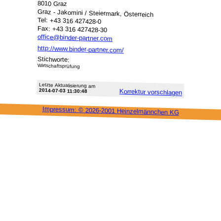
8010 Graz
Graz - Jakomini / Steiermark, Österreich
Tel: +43 316 427428-0
Fax: +43 316 427428-30
office@binder-partner.com
http://www.binder-partner.com/
Stichworte:
Wirtschaftsprüfung
Letzte Aktu­alisie­rung am
2014-07-03 11:30:48
Korrektur vor­schlagen
Impressum: ©
2026-2001 Heinzel­männchen KG