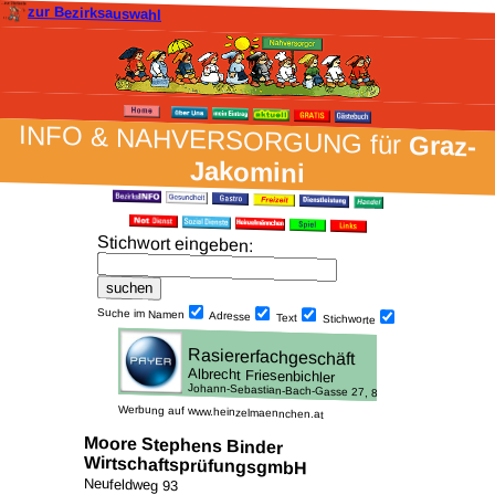
zur Bezirksauswahl
INFO & NAH­VER­SORG­UNG für
Graz-
Jakomini
Stich­wort ein­geben
:
Suche im Namen
Adresse
Text
Stich­worte
Werbung auf www.heinzelmaennchen.at
Moore Stephens Binder
WirtschaftsprüfungsgmbH
Neufeldweg 93