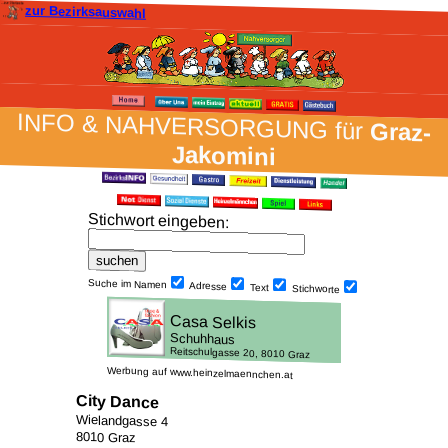
zur Bezirksauswahl
INFO & NAH­VER­SORG­UNG für
Graz-
Jakomini
Stich­wort ein­geben
:
Suche im Namen
Adresse
Text
Stich­worte
Werbung auf www.heinzelmaennchen.at
City Dance
Wielandgasse 4
8010 Graz