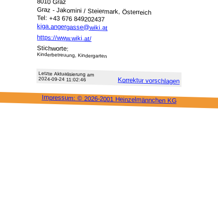
8010 Graz
Graz - Jakomini / Steiermark, Österreich
Tel: +43 676 849202437
kiga.angergasse@wiki.at
https://www.wiki.at/
Stichworte:
Kinderbetreuung, Kindergarten
Letzte Aktu­alisie­rung am
2024-09-24 11:02:46
Korrektur vor­schlagen
Impressum: ©
2026-2001 Heinzel­männchen KG