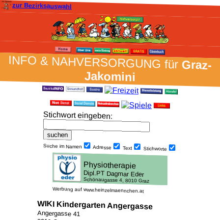
zur Bezirksauswahl
INFO & NAH­VER­SORG­UNG für
Graz-
Jakomini
Stich­wort ein­geben
:
Suche im Namen
Adresse
Text
Stich­worte
Werbung auf www.heinzelmaennchen.at
WIKI Kindergarten Angergasse
Angergasse 41