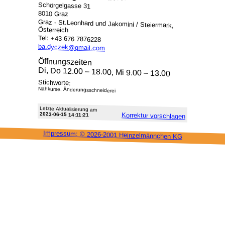
Schörgelgasse 31
8010 Graz
Graz - St.Leonhard und Jakomini / Steiermark,
Österreich
Tel: +43 676 7876228
ba.dyczek@gmail.com
Öffnungszeiten
Di, Do 12.00 – 18.00, Mi 9.00 – 13.00
Stichworte:
Nähkurse, Änderungsschneiderei
Letzte Aktu­alisie­rung am
2023-06-15 14:11:21
Korrektur vor­schlagen
Impressum: ©
2026-2001 Heinzel­männchen KG