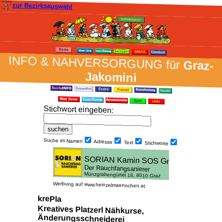
zur Bezirksauswahl
INFO & NAH­VER­SORG­UNG für
Graz-
Jakomini
Stich­wort ein­geben
:
Suche im Namen
Adresse
Text
Stich­worte
Werbung auf www.heinzelmaennchen.at
krePla
Kreatives Platzerl Nähkurse,
Änderungsschneiderei