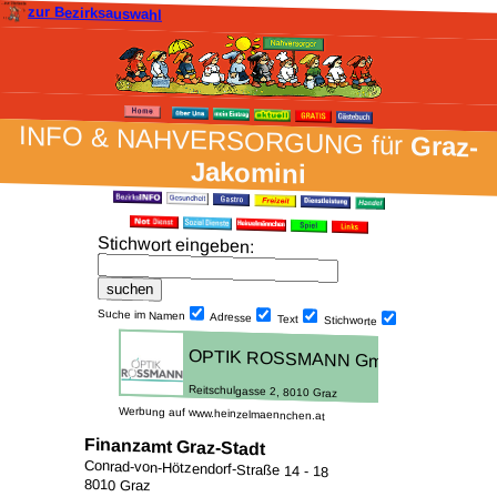
zur Bezirksauswahl
INFO & NAH­VER­SORG­UNG für
Graz-
Jakomini
Stich­wort ein­geben
:
Suche im Namen
Adresse
Text
Stich­worte
Werbung auf www.heinzelmaennchen.at
Finanzamt Graz-Stadt
Conrad-von-Hötzendorf-Straße 14 - 18
8010 Graz