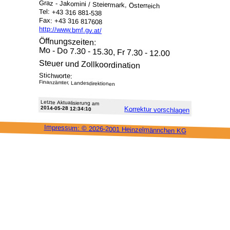
Graz - Jakomini / Steiermark, Österreich
Tel: +43 316 881-538
Fax: +43 316 817608
http://www.bmf.gv.at/
Öffnungszeiten:
Mo - Do 7.30 - 15.30, Fr 7.30 - 12.00
Steuer und Zollkoordination
Stichworte:
Finanzämter, Landesdirektionen
Letzte Aktu­alisie­rung am
2014-05-28 12:34:10
Korrektur vor­schlagen
Impressum: ©
2026-2001 Heinzel­männchen KG