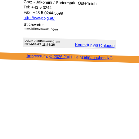
Graz - Jakomini / Steiermark, Österreich
Tel: +43 5 0244
Fax: +43 5 0244-5699
http://www.big.at/
Stichworte:
Immobilienverwaltungen
Letzte Aktu­alisie­rung am
2014-04-29 11:44:26
Korrektur vor­schlagen
Impressum: ©
2026-2001 Heinzel­männchen KG