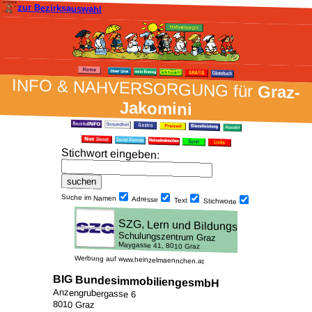
zur Bezirksauswahl
INFO & NAH­VER­SORG­UNG für
Graz-
Jakomini
Stich­wort ein­geben
:
Suche im Namen
Adresse
Text
Stich­worte
Werbung auf www.heinzelmaennchen.at
BIG BundesimmobiliengesmbH
Anzengrubergasse 6
8010 Graz