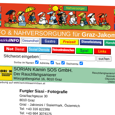
FO & NAH­VER­SORG­UNG für
Graz-Jakom
Stich­wort ein­geben
Suche im Namen
Adresse
Text
Stich­worte
erbung auf www.heinzelmaennchen.at
Furgler Sissi - Fotografie
Grazbachgasse 30
8010 Graz
Graz - Jakomini / Steiermark, Österreich
Tel: +43 316 822388
Tel: +43 664 3074175