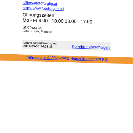
office@fotofurgler.at
http://www.fotofurgler.at/
Öffnungszeiten
Mo - Fr 8.00 - 10.00 13.00 - 17.00
Stichworte:
Foto, Photo, Fotograf
Letzte Aktu­alisie­rung am
2014-05-30 14:08:11
Korrektur vor­schlagen
Impressum: ©
2026-2001 Heinzel­männchen KG