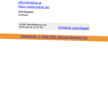
office@rednut.at
https://www.rednut.de/
Stichworte:
Software
Letzte Aktu­alisie­rung am
2025-08-13 14:37:54
Korrektur vor­schlagen
Impressum: ©
2026-2001 Heinzel­männchen KG