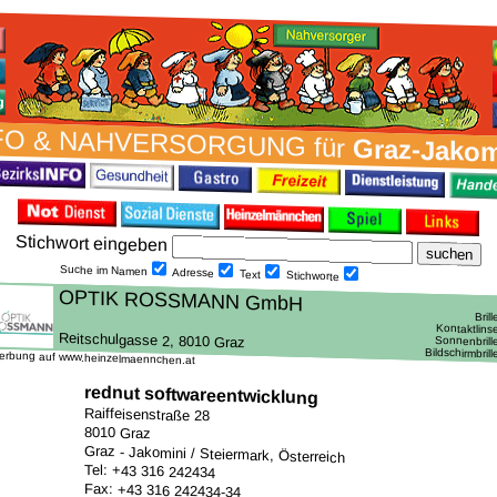
FO & NAH­VER­SORG­UNG für
Graz-Jakom
Stich­wort ein­geben
Suche im Namen
Adresse
Text
Stich­worte
erbung auf www.heinzelmaennchen.at
rednut softwareentwicklung
Raiffeisenstraße 28
8010 Graz
Graz - Jakomini / Steiermark, Österreich
Tel: +43 316 242434
Fax: +43 316 242434-34